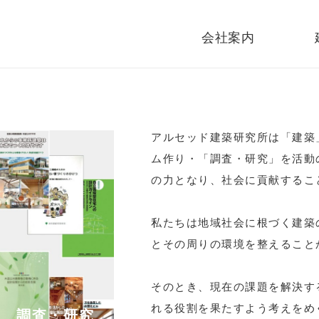
会社案内
私たちが目指す活動
業務内容
代表者経歴・所員紹介
会社概要
書籍情報
受賞歴
採用情報
アルセッド建築研究所は「建築
ム作り・「調査・研究」を活動
の力となり、社会に貢献するこ
私たちは地域社会に根づく建築
とその周りの環境を整えること
そのとき、現在の課題を解決す
れる役割を果たすよう考えをめ
調査・研究