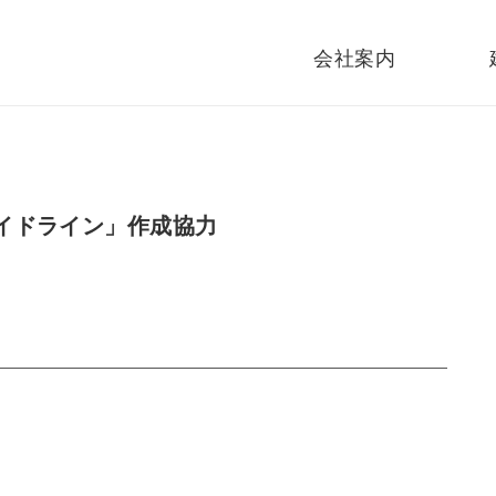
会社案内
私たちが目指す活動
業務内容
代表者経歴・所員紹介
会社概要
書籍情報
受賞歴
採用情報
イドライン」作成協力