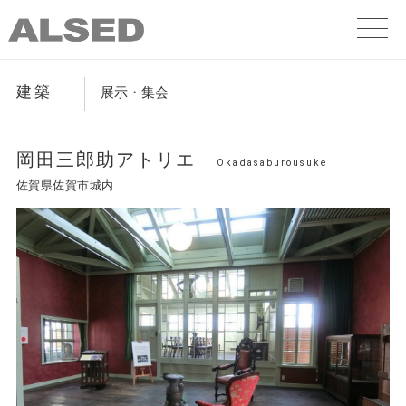
建築
展示・集会
岡田三郎助アトリエ
Okadasaburousuke
佐賀県佐賀市城内