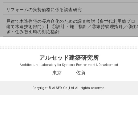
リフォームの実勢価格に係る調査研究
戸建て木造住宅の長寿命化のための調査検討【多世代利用総プロ
建て木造技術部門）】 ①設計・施工指針／②維持管理指針／③住
ぎ・住み替え時の対応指針
アルセッド建築研究所
Architectural Laboratory for Systems Environment & Development
東京 佐賀
Copyright © ALSED Co.,Ltd All rights reserved.