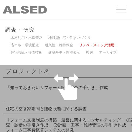
調査・研究
木材利用・木造普及
地域型住宅・住まいづくり
省エネ・環境配慮
耐久性・維持保全
リノベ・ストック活用
住宅瑕疵・検査技術
建築基準・性能表示
復興
アーカイブ
プロジェクト名
「知っておきたいリフォーム関係法令の手引き」作成
住宅の空き家期間と建物状態に関する調査
リフォーム支援制度の構築・運営に関するコンサルティング ①
査・診断の手引き作成 ②計画・工事・維持管理の手引き作成 
フォーム工事費概算システムの開発