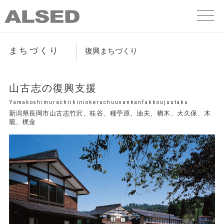
まちづくり
復興まちづくり
山古志の復興支援
Yamakoshimurachiikiniokeruchuusankanfukkoujuutaku
新潟県長岡市山古志竹沢、桂谷、種苧原、油夫、楢木、大久保、木
籠、梶金